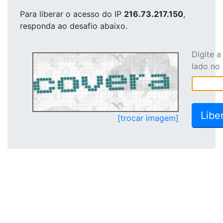
Para liberar o acesso
do IP
216.73.217.150
,
responda ao desafio abaixo.
Digite 
lado no
[trocar imagem]