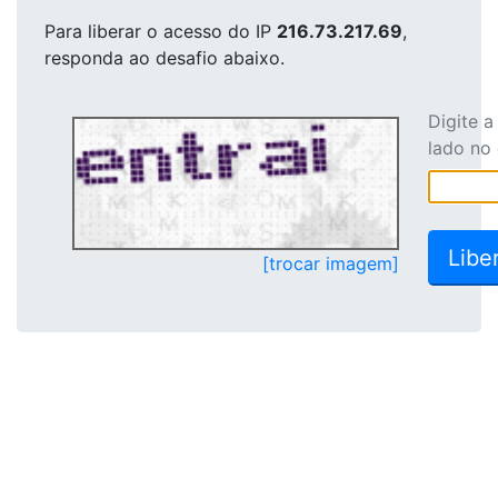
Para liberar o acesso
do IP
216.73.217.69
,
responda ao desafio abaixo.
Digite 
lado no
[trocar imagem]