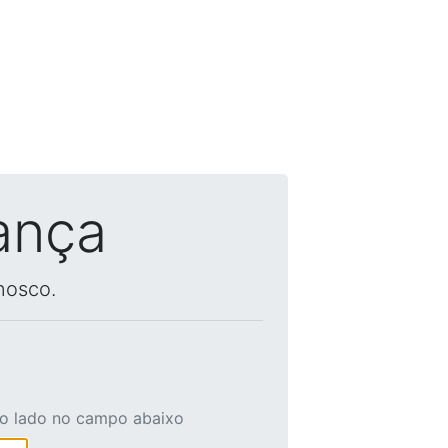
ança
nosco.
ao lado no campo abaixo