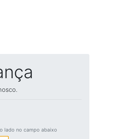
ança
nosco.
ao lado no campo abaixo