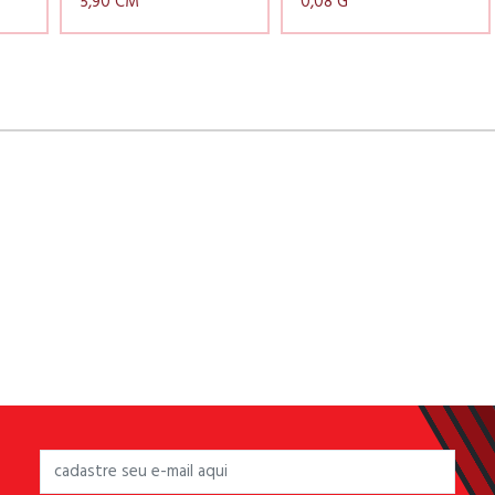
5,90 CM
0,08 G