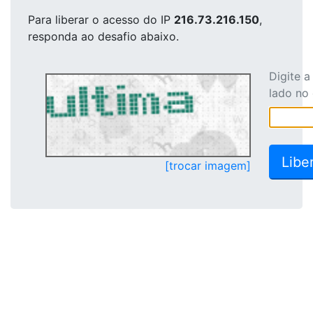
Para liberar o acesso
do IP
216.73.216.150
,
responda ao desafio abaixo.
Digite 
lado no
[trocar imagem]