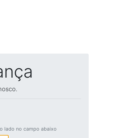
ança
nosco.
ao lado no campo abaixo