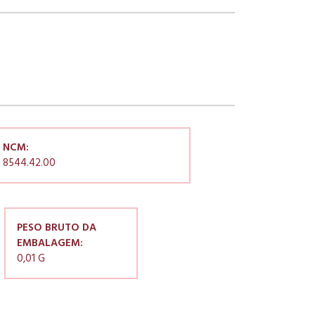
NCM:
8544.42.00
PESO BRUTO DA
EMBALAGEM:
0,01 G