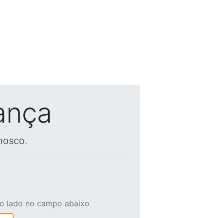
ança
nosco.
ao lado no campo abaixo