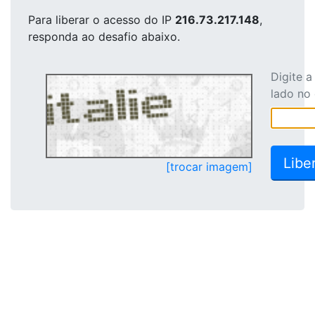
Para liberar o acesso
do IP
216.73.217.148
,
responda ao desafio abaixo.
Digite 
lado no
[trocar imagem]