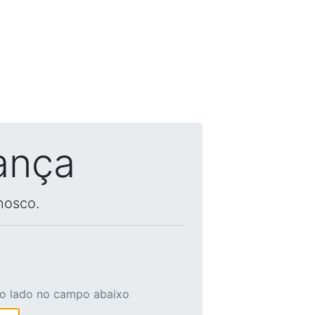
ança
nosco.
ao lado no campo abaixo