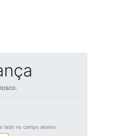
ança
nosco.
ao lado no campo abaixo