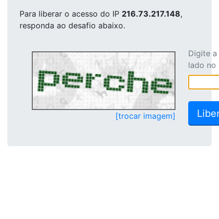
Para liberar o acesso
do IP
216.73.217.148
,
responda ao desafio abaixo.
Digite 
lado no
[trocar imagem]