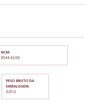
NCM:
8544.42.00
PESO BRUTO DA
EMBALAGEM:
0,01 G