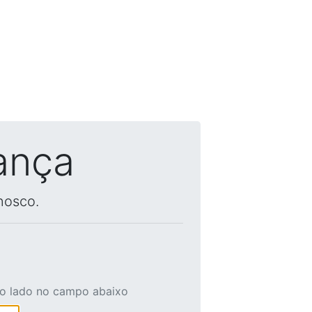
ança
nosco.
ao lado no campo abaixo