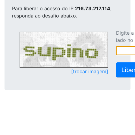
Para liberar o acesso
do IP
216.73.217.114
,
responda ao desafio abaixo.
Digite 
lado no
[trocar imagem]