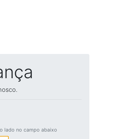
ança
nosco.
ao lado no campo abaixo