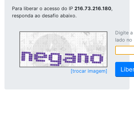
Para liberar o acesso
do IP
216.73.216.180
,
responda ao desafio abaixo.
Digite 
lado no
[trocar imagem]