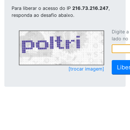
Para liberar o acesso
do IP
216.73.216.247
,
responda ao desafio abaixo.
Digite 
lado no
[trocar imagem]