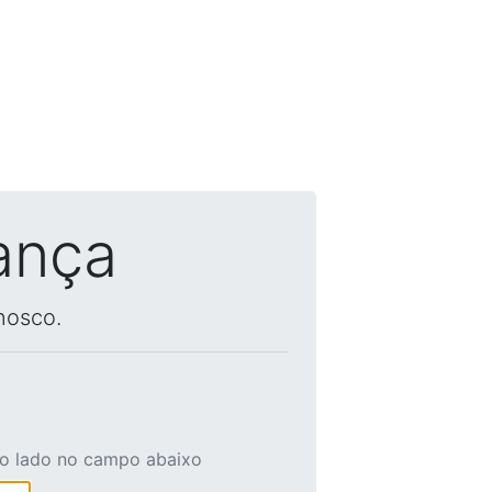
ança
nosco.
ao lado no campo abaixo