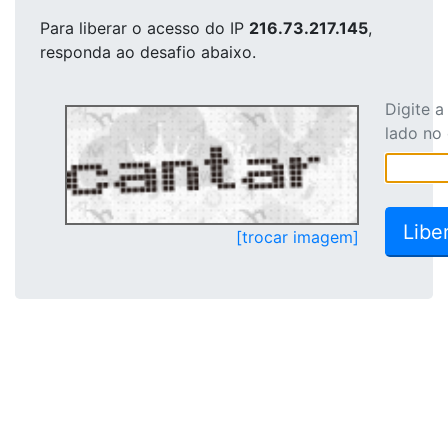
Para liberar o acesso
do IP
216.73.217.145
,
responda ao desafio abaixo.
Digite 
lado no
[trocar imagem]