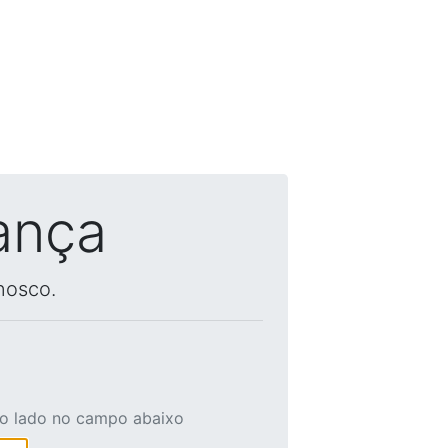
ança
nosco.
ao lado no campo abaixo