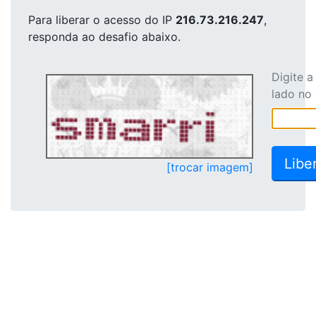
Para liberar o acesso
do IP
216.73.216.247
,
responda ao desafio abaixo.
Digite 
lado no
[trocar imagem]