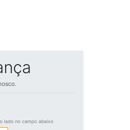
ança
nosco.
ao lado no campo abaixo