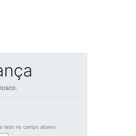
ança
nosco.
ao lado no campo abaixo