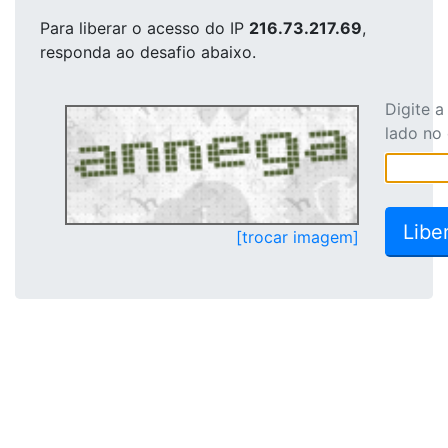
Para liberar o acesso
do IP
216.73.217.69
,
responda ao desafio abaixo.
Digite 
lado no
[trocar imagem]