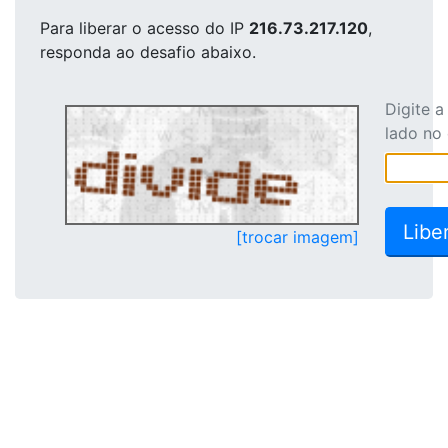
Para liberar o acesso
do IP
216.73.217.120
,
responda ao desafio abaixo.
Digite 
lado no
[trocar imagem]