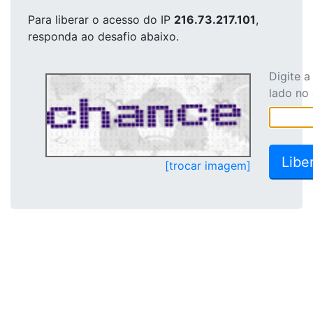
Para liberar o acesso
do IP
216.73.217.101
,
responda ao desafio abaixo.
Digite 
lado no
[trocar imagem]