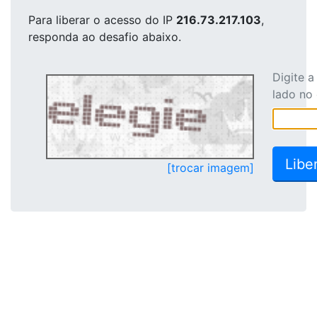
Para liberar o acesso
do IP
216.73.217.103
,
responda ao desafio abaixo.
Digite 
lado no
[trocar imagem]