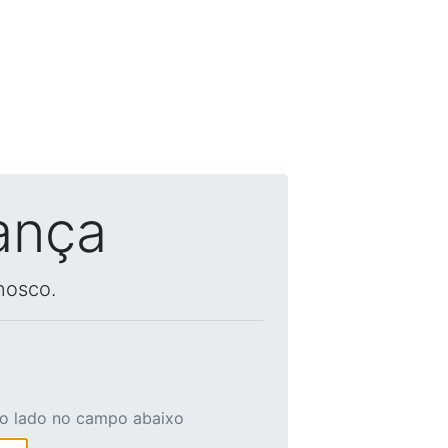
ança
nosco.
ao lado no campo abaixo