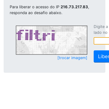
Para liberar o acesso
do IP
216.73.217.83
,
responda ao desafio abaixo.
Digite 
lado no
[trocar imagem]