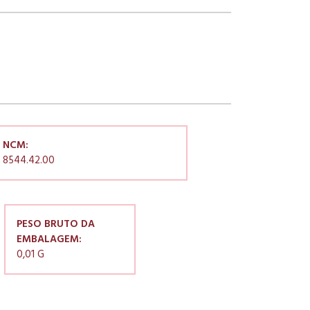
NCM:
8544.42.00
PESO BRUTO DA
EMBALAGEM:
0,01 G