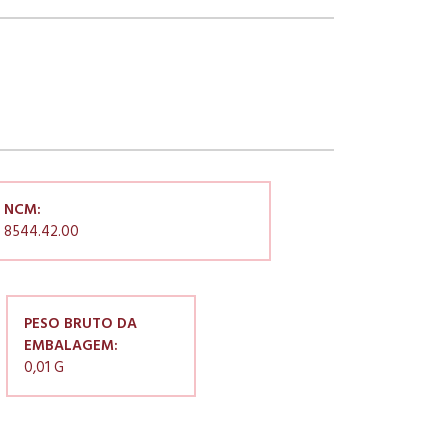
NCM:
8544.42.00
PESO BRUTO DA
EMBALAGEM:
0,01 G