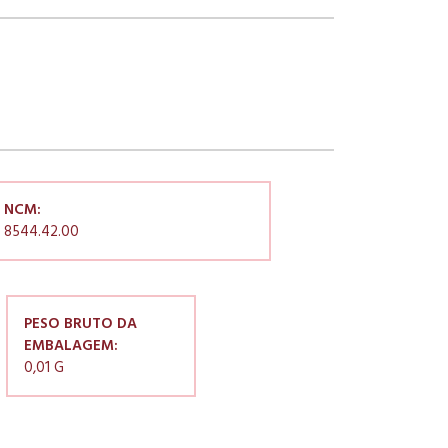
NCM:
8544.42.00
PESO BRUTO DA
EMBALAGEM:
0,01 G