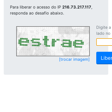
Para liberar o acesso
do IP
216.73.217.117
,
responda ao desafio abaixo.
Digite 
lado no
[trocar imagem]