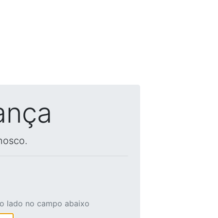
ança
nosco.
ao lado no campo abaixo