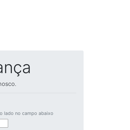
ança
nosco.
ao lado no campo abaixo