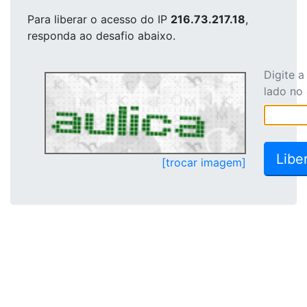
Para liberar o acesso
do IP
216.73.217.18
,
responda ao desafio abaixo.
Digite 
lado no
[trocar imagem]