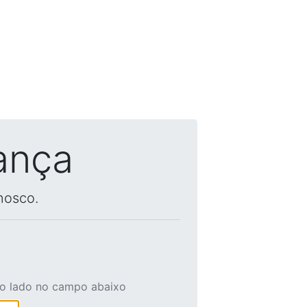
ança
nosco.
ao lado no campo abaixo