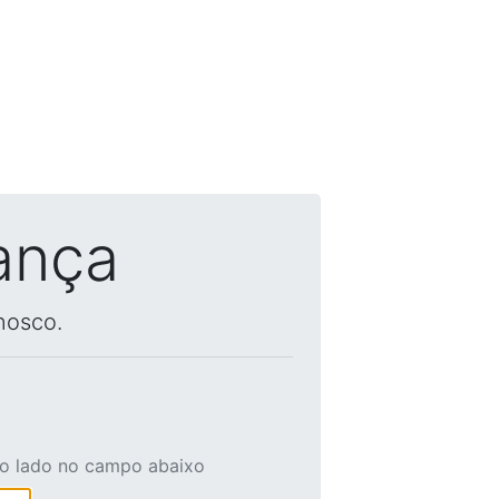
ança
nosco.
ao lado no campo abaixo