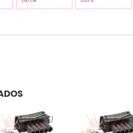
1,50 CM
0,02 G
ADOS