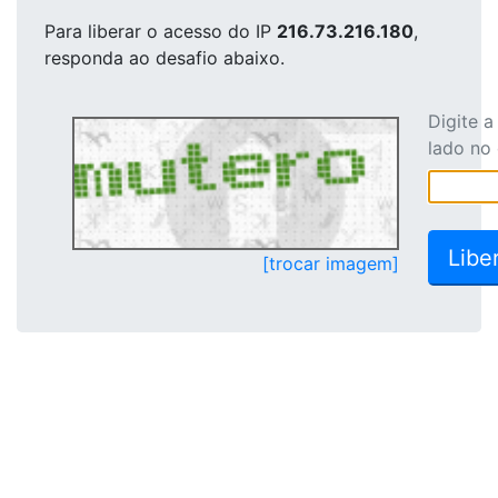
Para liberar o acesso
do IP
216.73.216.180
,
responda ao desafio abaixo.
Digite 
lado no
[trocar imagem]