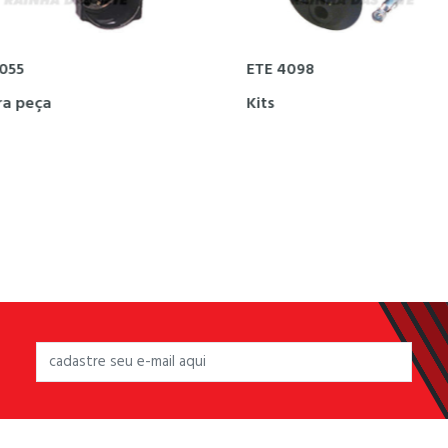
ETE 4098
ETE 5055
Kits
Contra pe