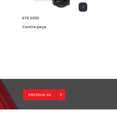
ETE 4098
ça
Kits
Inscreva-se