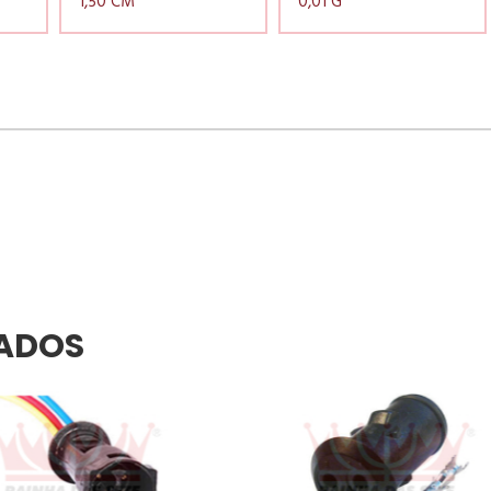
1,50 CM
0,01 G
ADOS